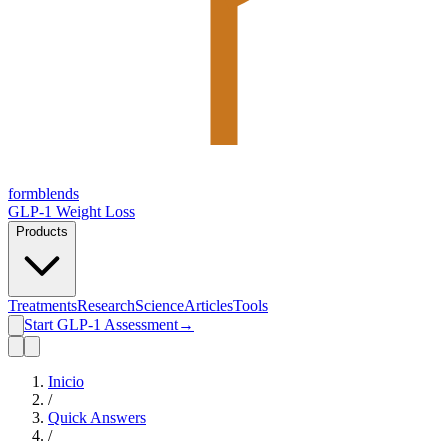
form
blends
GLP-1 Weight Loss
Products
Treatments
Research
Science
Articles
Tools
Start GLP-1 Assessment
→
Inicio
/
Quick Answers
/