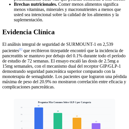
Brechas nutricionales.
Comer menos alimentos significa
menos vitaminas, minerales y macronutrientes a menos que
usted sea intencional sobre la calidad de los alimentos y la
suplementación.
Evidencia Clínica
El análisis integral de seguridad de SURMOUNT-1 en 2,539
[1]
pacientes
que recibieron tirzepatide encontró que la incidencia de
pancreatitis se mantuvo por debajo del 0.1% durante todo el período
de estudio de 72 semanas. El ensayo escaló las dosis de 2.5mg a
15mg semanales, con el mecanismo dual del receptor GIP/GLP-1
demostrando seguridad pancreática superior comparado con la
monoterapia de semaglutide. Los pacientes que lograron una pérdida
máxima de peso del 20.9% no mostraron correlación entre eficacia y
complicaciones pancreáticas.
Preguntas Más Comunes Sobre GLP-1 por Categoría
35
35
28
26
22
Porcentaje de Volumen de Búsqueda (%)
15
17
8