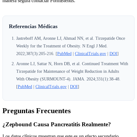
manera segura contactar FormBlends.
Referencias Médicas
Jastreboff AM, Aronne LJ, Ahmad NN, et al. Tirzepatide Once
Weekly for the Treatment of Obesity. N Engl J Med.
2022;387(3):205-216. [
PubMed
|
ClinicalTrials.gov
|
DOI
]
Aronne LJ, Sattar N, Horn DB, et al. Continued Treatment With
Tirzepatide for Maintenance of Weight Reduction in Adults
With Obesity (SURMOUNT-4). JAMA. 2024;331(1):38-48.
[
PubMed
|
ClinicalTrials.gov
|
DOI
]
Preguntas Frecuentes
¿Zepbound Causa Pancreatitis Realmente?
Los datos clínicos muestran que este es un efecto secundario