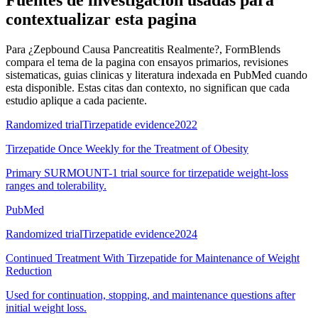
Fuentes de investigacion usadas para
contextualizar esta pagina
Para
¿Zepbound Causa Pancreatitis Realmente?
, FormBlends
compara el tema de la pagina con ensayos primarios, revisiones
sistematicas, guias clinicas y literatura indexada en PubMed cuando
esta disponible. Estas citas dan contexto, no significan que cada
estudio aplique a cada paciente.
Randomized trial
Tirzepatide evidence
2022
Tirzepatide Once Weekly for the Treatment of Obesity
Primary SURMOUNT-1 trial source for tirzepatide weight-loss
ranges and tolerability.
PubMed
Randomized trial
Tirzepatide evidence
2024
Continued Treatment With Tirzepatide for Maintenance of Weight
Reduction
Used for continuation, stopping, and maintenance questions after
initial weight loss.